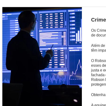
Crime
Os Crime
de docum
Além de 
têm impa
O Robson
esses de
justa e 
fachada 
Robson D
protegend
Obtenha 
A equipe