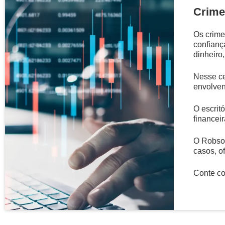
Crime
Os crime
confianç
dinheiro,
Nesse ce
envolven
O escritó
financei
O Robson
casos, o
Conte con