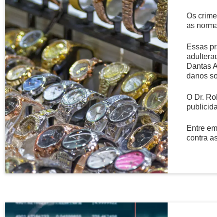
Os crime
as norma
Essas pr
adultera
Dantas A
danos so
O Dr. Ro
publicid
Entre em
contra a