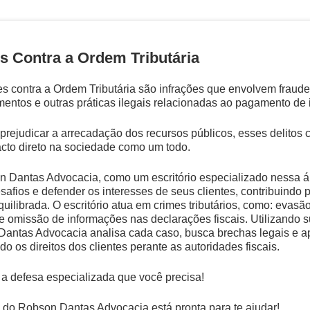
s Contra a Ordem Tributária
s contra a Ordem Tributária são infrações que envolvem fraudes
entos e outras práticas ilegais relacionadas ao pagamento de 
prejudicar a arrecadação dos recursos públicos, esses delitos 
cto direto na sociedade como um todo.
 Dantas Advocacia, como um escritório especializado nessa áre
safios e defender os interesses de seus clientes, contribuindo 
equilibrada. O escritório atua em crimes tributários, como: evasã
e omissão de informações nas declarações fiscais. Utilizando s
antas Advocacia analisa cada caso, busca brechas legais e a
o os direitos dos clientes perante as autoridades fiscais.
a defesa especializada que você precisa!
 do Robson Dantas Advocacia está pronta para te ajudar!