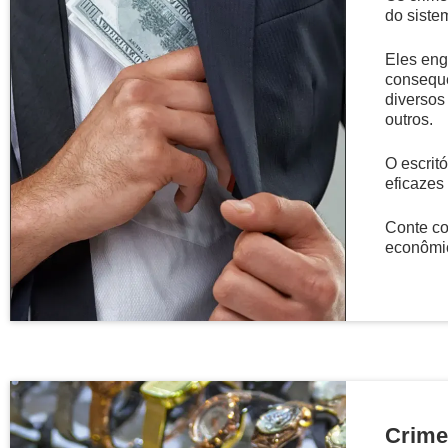
do siste
Eles eng
conseque
diversos
outros.
O escritó
eficazes
Conte co
econômic
Crime