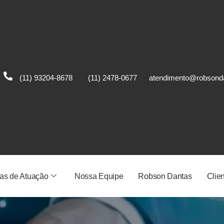
(11) 93204-8678
(11) 2478-0677
atendimento@robsond
as de Atuação
Nossa Equipe
Robson Dantas
Clie