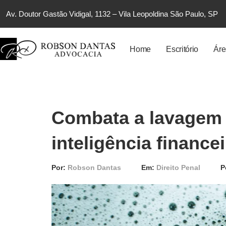
Av. Doutor Gastão Vidigal, 1132 – Vila Leopoldina São Paulo, SP
Home
Escritório
Áre
Combata a lavagem 
inteligência financei
Por:
Robson Dantas
Em:
Direito Penal
P