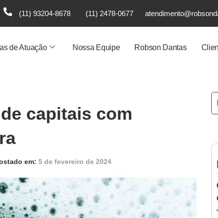
(11) 93204-8678
(11) 2478-0677
atendimento@robsond
as de Atuação
Nossa Equipe
Robson Dantas
Clie
de capitais com
ra
ostado em:
5 de fevereiro de 2024