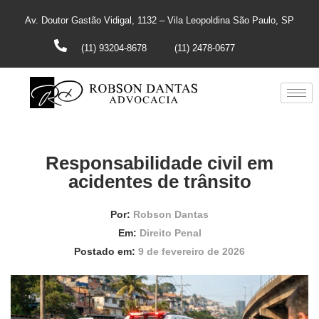
Av. Doutor Gastão Vidigal, 1132 – Vila Leopoldina São Paulo, SP
(11) 93204-8678
(11) 2478-0677
Responsabilidade civil em
acidentes de trânsito
Por:
Robson Dantas
Em:
Direito Penal
Postado em:
9 de fevereiro de 2026