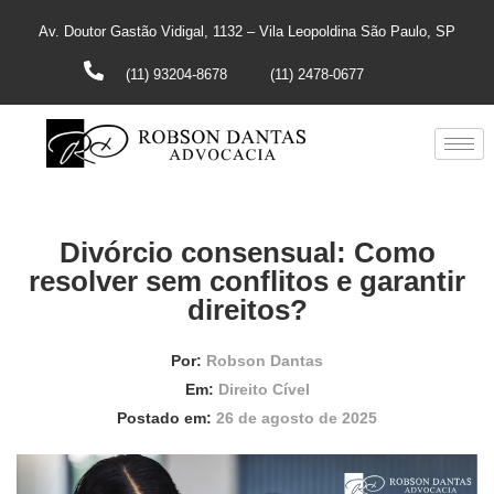
Av. Doutor Gastão Vidigal, 1132 – Vila Leopoldina São Paulo, SP
(11) 93204-8678
(11) 2478-0677
Divórcio consensual: Como
resolver sem conflitos e garantir
direitos?
Por:
Robson Dantas
Em:
Direito Cível
Postado em:
26 de agosto de 2025